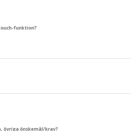
touch-funktion?
, övriga önskemål/krav?