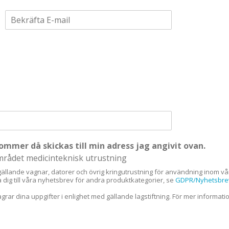
Confirm
Email
kommer då skickas till min adress jag angivit ovan.
området medicinteknisk utrustning
ällande vagnar, datorer och övrig kringutrustning för användning inom vår
a dig till våra nyhetsbrev för andra produktkategorier, se
GDPR/Nyhetsbre
 lagrar dina uppgifter i enlighet med gällande lagstiftning. För mer informati