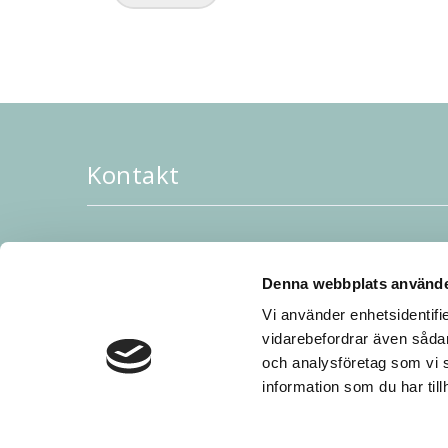
Kontakt
JoR AB, Rubanksgatan 4, 741 71, Knivsta, Sverig
Tel: 018-34 28 20
Denna webbplats använde
Order/info: sales [a] jor.se
Vi använder enhetsidentifie
Startsida JoR AB:
till startsidan
vidarebefordrar även sådan
Sociala medier:
LinkedIn
och analysföretag som vi 
information som du har till