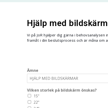
Hjälp med bildskärm
Vi på JoR hjälper dig gärna i behovsanalysen i
framåt i din beslutsprocess och är måna om att
Ämne
Vilken storlek på bildskärm önskas?
15"
22"