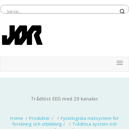
Tog
Trådlöst EEG med 20 kanaler
Home
/
Produkter
/ /
Fysiologiska mätsystem för
forskning och utbildning
/ /
Trådlösa system och