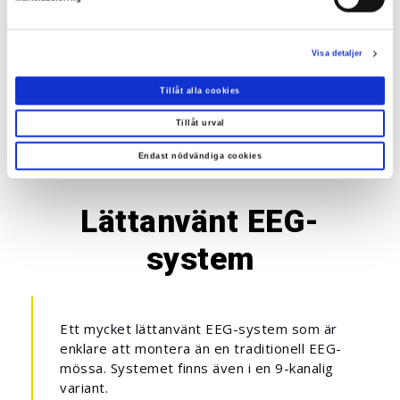
Bandpassfilter i hårdvara 0.1-67 Hz
Inbyggd 3D-accelerometer
Visa detaljer
Trådlös bluetooth
Tillåt alla cookies
Styrningen helt integrerad i Acq
Knowledge
Tillåt urval
Endast nödvändiga cookies
Lättanvänt EEG-
system
Ett mycket lättanvänt EEG-system som är
enklare att montera än en traditionell EEG-
mössa. Systemet finns även i en 9-kanalig
variant.