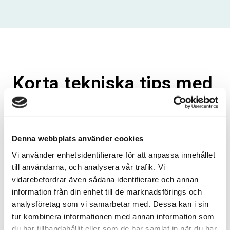
Korta tekniska tips med
produktfokus
På den här sidan kan du läsa applikationer inom
området
Korta tekniska tips med produktfokus
.
Denna webbplats använder cookies
Vi använder enhetsidentifierare för att anpassa innehållet
till användarna, och analysera vår trafik. Vi
APPLIKATIONSSIDOR
vidarebefordrar även sådana identifierare och annan
information från din enhet till de marknadsförings och
analysföretag som vi samarbetar med. Dessa kan i sin
Fjärrövervakning och biofeedback
tur kombinera informationen med annan information som
Lokal blodperfusion
du har tillhandahållit eller som de har samlat in när du har