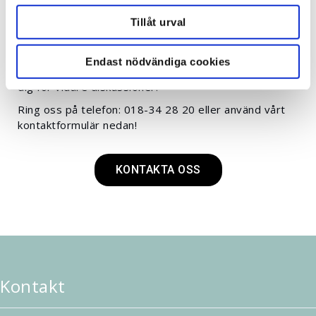
fram ett skräddarsytt råd. Hos JoR hittar du
Tillåt urval
fysiologiska mätsystem avsedda för både forskning
och utbildning! Hittar du inget helt passande område i
vår knappmeny är du välkommen att använda vårt
Endast nödvändiga cookies
generella formulär så kommer en expert att kontakta
dig för vidare diskussioner.
Ring oss på telefon: 018-34 28 20 eller använd vårt
kontaktformulär nedan!
KONTAKTA OSS
Kontakt