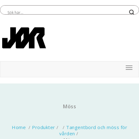
Tog
Möss
Home
/
Produkter
/ /
Tangentbord och möss för
vården
/