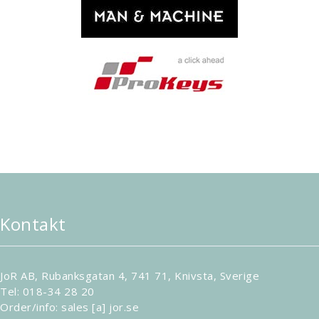
Kontakt
JoR AB, Rubanksgatan 4, 741 71, Knivsta, Sverige
Tel: 018-34 28 20
Order/info: sales [a] jor.se