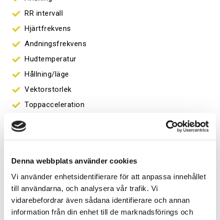
RR intervall
Hjärtfrekvens
Andningsfrekvens
Hudtemperatur
Hållning/läge
Vektorstorlek
Toppacceleration
Andningsvågsamplitud
Minimumacceleration i X, Y och Z-led
Toppacceleration i X, Y och Z-led
Denna webbplats använder cookies
Livedatafunktioner:
Vi använder enhetsidentifierare för att anpassa innehållet
till användarna, och analysera vår trafik. Vi
Ett urval av valbara vågformer och trender
vidarebefordrar även sådana identifierare och annan
information från din enhet till de marknadsförings och
EKG