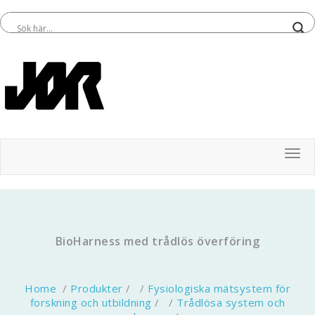
Tog
BioHarness med trådlös överföring
Home
/
Produkter
/ /
Fysiologiska mätsystem för
forskning och utbildning
/ /
Trådlösa system och