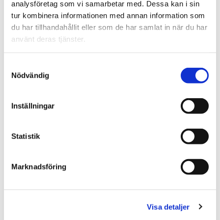
analysföretag som vi samarbetar med. Dessa kan i sin
Hjärtfrekvens
tur kombinera informationen med annan information som
RR-värden
du har tillhandahållit eller som de har samlat in när du har
Andning
använt deras tjänster.
Triaxiell accelerometer (X, Y och Z)
Samtyckesval
Aktivitetsnivå
Nödvändig
Hållningsvinkel för enheten i grader relativt vertikalt
läge
Inställningar
Statistik
Marknadsföring
BioHarness datalogger
BioHarness tillsammans med Acq
Knowledge
-
Visa detaljer
mjukvaran är ett modernt, bärbart biologiskt