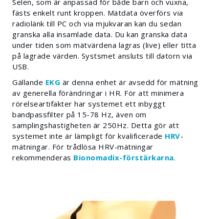
Selen, som är anpassad för både barn och vuxna,
fästs enkelt runt kroppen. Mätdata överförs via
radiolänk till PC och via mjukvaran kan du sedan
granska alla insamlade data. Du kan granska data
under tiden som mätvärdena lagras (live) eller titta
på lagrade värden. Systsmet ansluts till datorn via
USB.
Gällande
EKG
är denna enhet är avsedd för mätning
av generella förändringar i HR. För att minimera
rörelseartifakter har systemet ett inbyggt
bandpassfilter på 15-78 Hz, även om
samplingshastigheten är 250Hz. Detta gör att
systemet inte är lämpligt för kvalificerade
HRV
-
mätningar. För trådlösa HRV-mätningar
rekommenderas
Bionomadix-förstärkarna
.