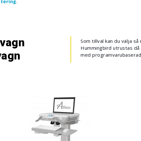
stering
.
dvagn
Som tillval kan du välja 
Hummingbird utrustas då 
vagn
med programvarubaserad 