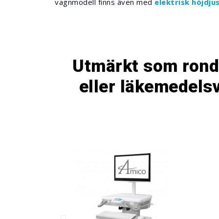
vagnmodell finns även med
elektrisk höjdju
Utmärkt som ron
eller läkemedels