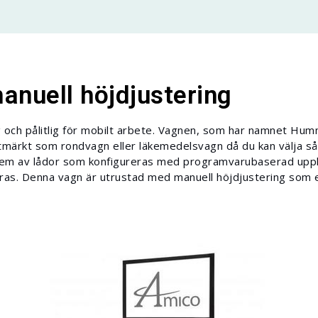
nuell höjdjustering
och pålitlig för mobilt arbete. Vagnen, som har namnet Hu
r utmärkt som rondvagn eller läkemedelsvagn då du kan välja
stem av lådor som konfigureras med programvarubaserad uppl
eras. Denna vagn är utrustad med manuell höjdjustering som 