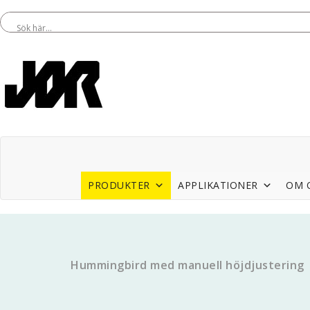
PRODUKTER
APPLIKATIONER
OM 
Hummingbird med manuell höjdjustering