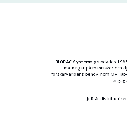
BIOPAC Systems
grundades 1985 o
mätningar på människor och dj
forskarvärldens behov inom MR, labo
engage
JoR är distributör