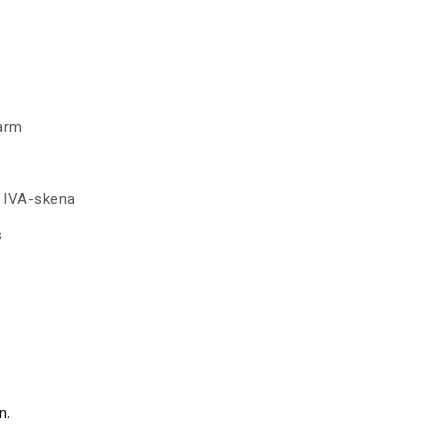
tarm
r IVA-skena
s
n.