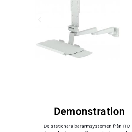
Demonstration
De stationära bärarmsystemen från iTD