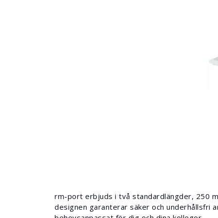
rm-port erbjuds i två standardlängder, 250
designen garanterar säker och underhållsfri an
behovsanpassat för dig och dina kollegor.