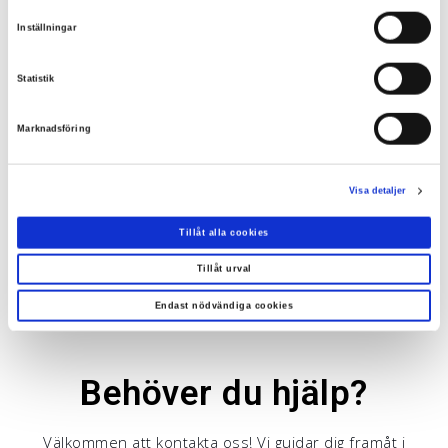
Arbetstemperatur: -20ºC till +70ºC
Inställningar
Magnetisk fästning (option)
Statistik
Finns i färgen: vit
Marknadsföring
2 års garanti
Artikelnummer: PS00674
Visa detaljer
Tillåt alla cookies
Tillåt urval
Endast nödvändiga cookies
Behöver du hjälp?
Välkommen att kontakta oss! Vi guidar dig framåt i