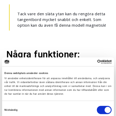
Tack vare den släta ytan kan du rengöra detta
tangentbord mycket snabbt och enkelt. Som
option kan du även få denna modell magnetisk!
Några funktioner:
Låsfunktion av knapparna vid rengöring
Denna webbplats använder cookies
Tvättbart
Vi använder enhetsidentifierare för att anpassa innehållet till användarna, och analysera
vår trafik. Vi vidarebefordrar även sådana identifierare och annan information från din
Helt slät design
enhet till de marknadsförings och analysföretag som vi samarbetar med. Dessa kan i sin
tur kombinera informationen med annan information som du har tillhandahållit eller som
Enkel och snabb att sterilisera
de har samlat in när du har använt deras tjänster.
Diskret vid knapptryckning
Samtyckesval
Nödvändig
Dimensioner: 394 x 145 x 17 mm