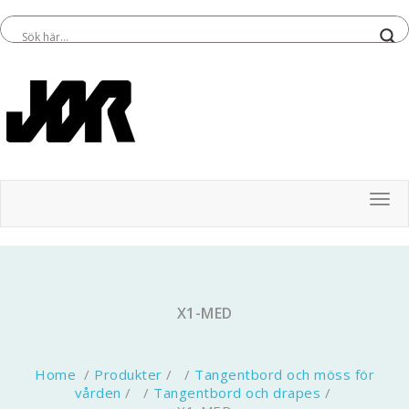
Tog
X1-MED
Home
/
Produkter
/ /
Tangentbord och möss för
vården
/ /
Tangentbord och drapes
/