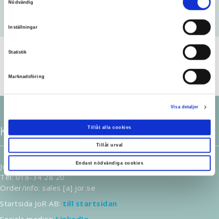
Datorguiden
Nödvändig
Inställningar
Statistik
Marknadsföring
Visa detaljer
Kontakt
Tillåt alla cookies
Tillåt urval
Endast nödvändiga cookies
JoR AB, Rubanksgatan 4, 741 71, Knivsta, Sverige
Tel: 018-34 28 20
Order/info: sales [a] jor.se
Startsida JoR AB:
till startsidan